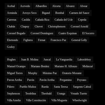
Acebal
Acevedo
Albarellos
Alcorta
Alvarez
Alvear
Arminda
Arroyo Seco
Bigand
Bombal
Carmen del Sauce
Carreras
Casilda
Cañada Rica
Cañada del Ucle
Cepeda
Chabás
Chapuy
Chovet
Christophensen
Coronel Arnold
Coronel Bogado
Coronel Domínguez
Cuatro Esquinas
El Socorro
Elortondo
Fighiera
Firmat
Francisco Paz
General Gelly
Godoy
Hughes
Juan B. Molina
Juncal
La Vanguardia
Labordeboy
Manuel Ocampo
Mariano Benítez
Mariano H. Alfonzo
Melincué
Miguel Torres
Murphy
Máximo Paz
Oratorio Morante
Pavon Arriba
Pavón
Pavón Arriba
Pergamino
Peyrano
Piñero
Pueblo Muñoz
Rueda
Santa Teresa
Sargento Cabral
Stephenson
Teodelina
Theobald
Uranga
Venado Tuerto
Villa Amelia
Villa Constitución
Villa Mugueta
Wheelwright