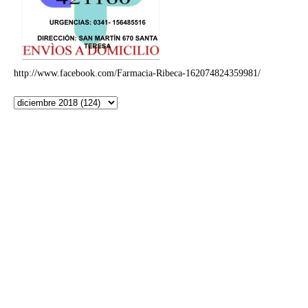
http://www.facebook.com/Farmacia-Ribeca-162074824359981/