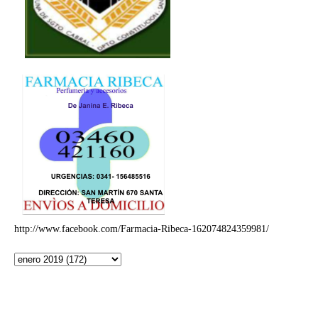
http://www.facebook.com/Farmacia-Ribeca-162074824359981/