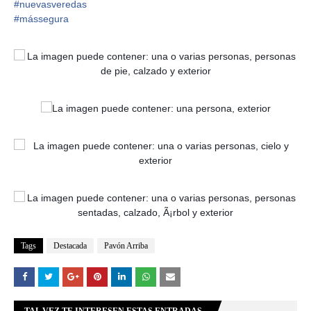
#
nuevasveredas
#
mássegura
Tags
Destacada
Pavón Arriba