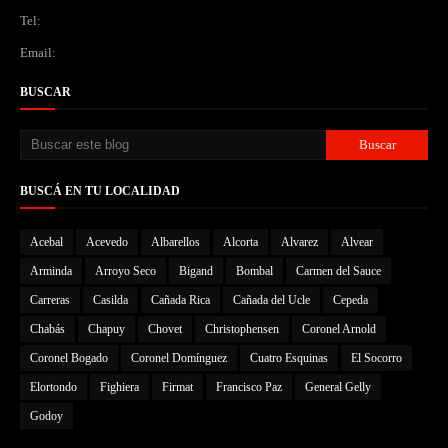
Tel:
Email:
BUSCAR
BUSCÁ EN TU LOCALIDAD
Acebal
Acevedo
Albarellos
Alcorta
Alvarez
Alvear
Arminda
Arroyo Seco
Bigand
Bombal
Carmen del Sauce
Carreras
Casilda
Cañada Rica
Cañada del Ucle
Cepeda
Chabás
Chapuy
Chovet
Christophensen
Coronel Arnold
Coronel Bogado
Coronel Domínguez
Cuatro Esquinas
El Socorro
Elortondo
Fighiera
Firmat
Francisco Paz
General Gelly
Godoy