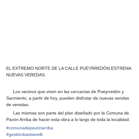
EL EXTREMO NORTE DE LA CALLE PUEYRREDÓN ESTRENA
NUEVAS VEREDAS.
🚶‍♀️
🚶‍♂️
🏃‍♀️
🏃‍♂️
⛹️‍♀️
⛹️‍♂️
Los vecinos que viven en las cercanías de Pueyrredón y
🔸
Sarmiento, a partir de hoy, pueden disfrutar de nuevas sendas
de veredas.
Las mismas son parte del plan diseñado por la Comuna de
🔸
Pavón Arriba de hacer esta obra a lo largo de toda la localidad.
#
comunadepavónarriba
#
gestiónbastianelli