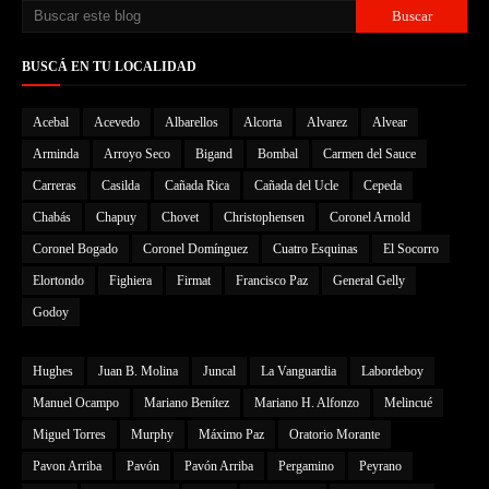
BUSCÁ EN TU LOCALIDAD
Acebal
Acevedo
Albarellos
Alcorta
Alvarez
Alvear
Arminda
Arroyo Seco
Bigand
Bombal
Carmen del Sauce
Carreras
Casilda
Cañada Rica
Cañada del Ucle
Cepeda
Chabás
Chapuy
Chovet
Christophensen
Coronel Arnold
Coronel Bogado
Coronel Domínguez
Cuatro Esquinas
El Socorro
Elortondo
Fighiera
Firmat
Francisco Paz
General Gelly
Godoy
Hughes
Juan B. Molina
Juncal
La Vanguardia
Labordeboy
Manuel Ocampo
Mariano Benítez
Mariano H. Alfonzo
Melincué
Miguel Torres
Murphy
Máximo Paz
Oratorio Morante
Pavon Arriba
Pavón
Pavón Arriba
Pergamino
Peyrano