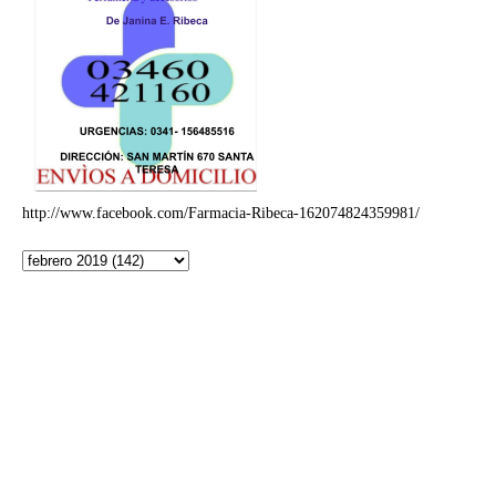
http://www.facebook.com/Farmacia-Ribeca-162074824359981/