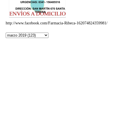
http://www.facebook.com/Farmacia-Ribeca-162074824359981/