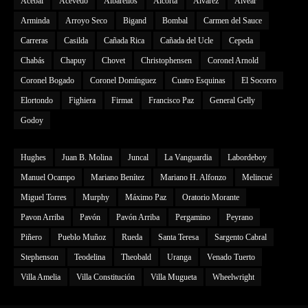
Acebal
Acevedo
Albarellos
Alcorta
Alvarez
Alvear
Arminda
Arroyo Seco
Bigand
Bombal
Carmen del Sauce
Carreras
Casilda
Cañada Rica
Cañada del Ucle
Cepeda
Chabás
Chapuy
Chovet
Christophensen
Coronel Arnold
Coronel Bogado
Coronel Domínguez
Cuatro Esquinas
El Socorro
Elortondo
Fighiera
Firmat
Francisco Paz
General Gelly
Godoy
Hughes
Juan B. Molina
Juncal
La Vanguardia
Labordeboy
Manuel Ocampo
Mariano Benítez
Mariano H. Alfonzo
Melincué
Miguel Torres
Murphy
Máximo Paz
Oratorio Morante
Pavon Arriba
Pavón
Pavón Arriba
Pergamino
Peyrano
Piñero
Pueblo Muñoz
Rueda
Santa Teresa
Sargento Cabral
Stephenson
Teodelina
Theobald
Uranga
Venado Tuerto
Villa Amelia
Villa Constitución
Villa Mugueta
Wheelwright