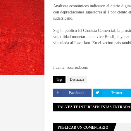
Analistas económicos indicaron al diario digita
con depreciaciones superiores al 1 por ciento en
sudafricano.
Según publicó El Cronista Comercial, la próxi
volatilidad monetaria que vive Brasil, cuyo ex
vinculada al Lava Jato. En el vecino país tambié
Fuente: rosario3.com
Tags
Destacada
Facebook
Twitter
TAL VEZ TE INTERESEN ESTAS ENTRADA
PUBLICAR UN COMENTARIO