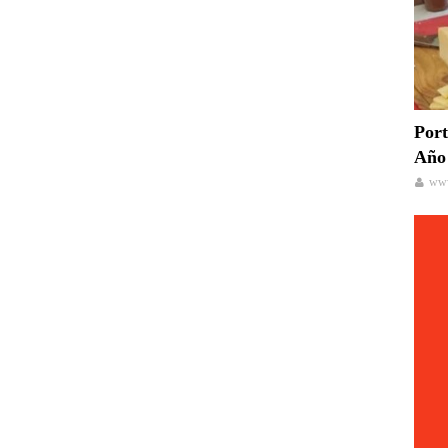
Port
Año 
www