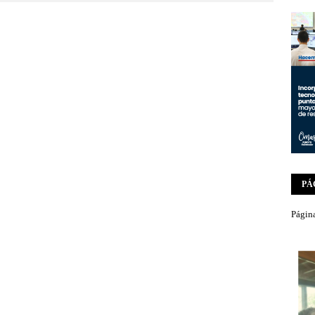
PÁ
Página