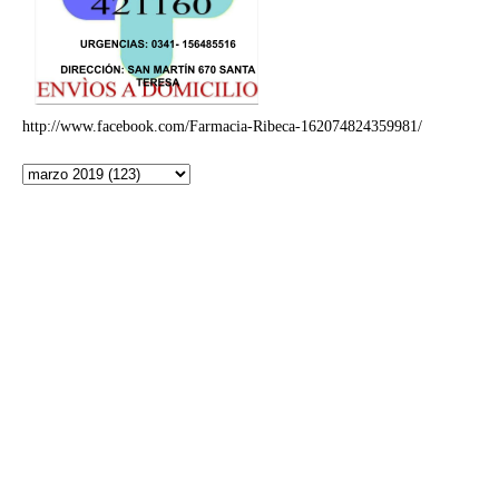
http://www.facebook.com/Farmacia-Ribeca-162074824359981/