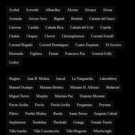
Acebal
Acevedo
Albarellos
Alcorta
Alvarez
Alvear
Arminda
Arroyo Seco
Bigand
Bombal
Carmen del Sauce
Carreras
Casilda
Cañada Rica
Cañada del Ucle
Cepeda
Chabás
Chapuy
Chovet
Christophensen
Coronel Arnold
Coronel Bogado
Coronel Domínguez
Cuatro Esquinas
El Socorro
Elortondo
Fighiera
Firmat
Francisco Paz
General Gelly
Godoy
Hughes
Juan B. Molina
Juncal
La Vanguardia
Labordeboy
Manuel Ocampo
Mariano Benítez
Mariano H. Alfonzo
Melincué
Miguel Torres
Murphy
Máximo Paz
Oratorio Morante
Pavon Arriba
Pavón
Pavón Arriba
Pergamino
Peyrano
Piñero
Pueblo Muñoz
Rueda
Santa Teresa
Sargento Cabral
Stephenson
Teodelina
Theobald
Uranga
Venado Tuerto
Villa Amelia
Villa Constitución
Villa Mugueta
Wheelwright