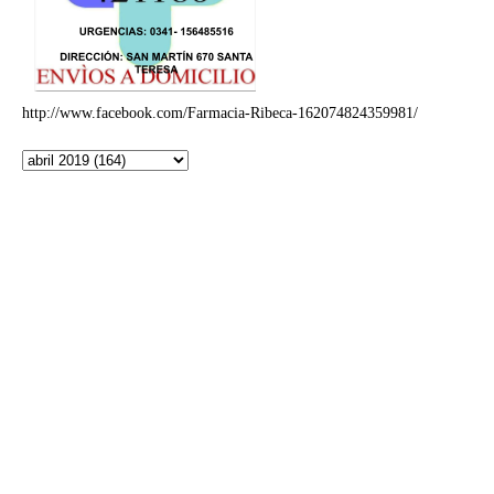
http://www.facebook.com/Farmacia-Ribeca-162074824359981/