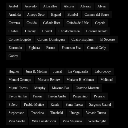
Acebal
Acevedo
Albarellos
Alcorta
Alvarez
Alvear
Arminda
Arroyo Seco
Bigand
Bombal
Carmen del Sauce
Carreras
Casilda
Cañada Rica
Cañada del Ucle
Cepeda
Chabás
Chapuy
Chovet
Christophensen
Coronel Arnold
Coronel Bogado
Coronel Domínguez
Cuatro Esquinas
El Socorro
Elortondo
Fighiera
Firmat
Francisco Paz
General Gelly
Godoy
Hughes
Juan B. Molina
Juncal
La Vanguardia
Labordeboy
Manuel Ocampo
Mariano Benítez
Mariano H. Alfonzo
Melincué
Miguel Torres
Murphy
Máximo Paz
Oratorio Morante
Pavon Arriba
Pavón
Pavón Arriba
Pergamino
Peyrano
Piñero
Pueblo Muñoz
Rueda
Santa Teresa
Sargento Cabral
Stephenson
Teodelina
Theobald
Uranga
Venado Tuerto
Villa Amelia
Villa Constitución
Villa Mugueta
Wheelwright