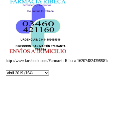
http://www.facebook.com/Farmacia-Ribeca-162074824359981/