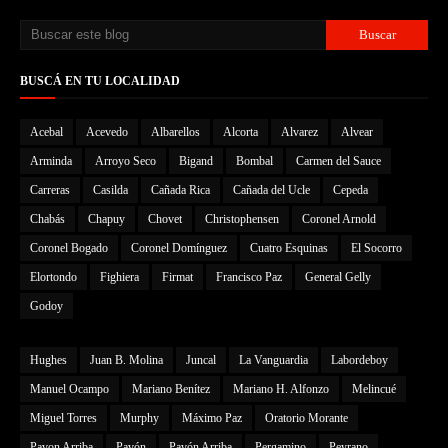
BUSCÁ EN TU LOCALIDAD
Acebal
Acevedo
Albarellos
Alcorta
Alvarez
Alvear
Arminda
Arroyo Seco
Bigand
Bombal
Carmen del Sauce
Carreras
Casilda
Cañada Rica
Cañada del Ucle
Cepeda
Chabás
Chapuy
Chovet
Christophensen
Coronel Arnold
Coronel Bogado
Coronel Domínguez
Cuatro Esquinas
El Socorro
Elortondo
Fighiera
Firmat
Francisco Paz
General Gelly
Godoy
Hughes
Juan B. Molina
Juncal
La Vanguardia
Labordeboy
Manuel Ocampo
Mariano Benítez
Mariano H. Alfonzo
Melincué
Miguel Torres
Murphy
Máximo Paz
Oratorio Morante
Pavon Arriba
Pavón
Pavón Arriba
Pergamino
Peyrano