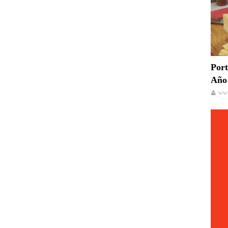
Port
Año 
www