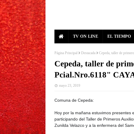
TV ON LINE
EL TIEMPO
Página Principal
Destacada
Cepeda, taller de prime
Cepeda, taller de prim
Pcial.Nro.6118" CAY
mayo 23, 2019
Comuna de Cepeda:
Hoy por la mañana estuvimos presentes 
participando del Taller de Primeros Auxil
Zunilda Velazco y a la enfermera del Samco 