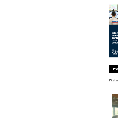
PÁ
Página