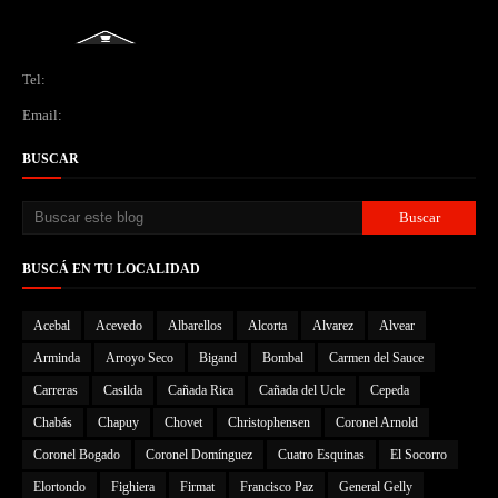
Tel:
Email:
BUSCAR
BUSCÁ EN TU LOCALIDAD
Acebal
Acevedo
Albarellos
Alcorta
Alvarez
Alvear
Arminda
Arroyo Seco
Bigand
Bombal
Carmen del Sauce
Carreras
Casilda
Cañada Rica
Cañada del Ucle
Cepeda
Chabás
Chapuy
Chovet
Christophensen
Coronel Arnold
Coronel Bogado
Coronel Domínguez
Cuatro Esquinas
El Socorro
Elortondo
Fighiera
Firmat
Francisco Paz
General Gelly