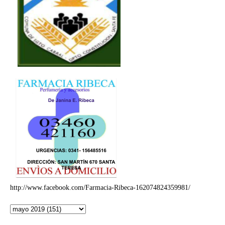
http://www.facebook.com/Farmacia-Ribeca-162074824359981/