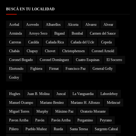
BUSCÁ EN TU LOCALIDAD
Acebal
Acevedo
Albarellos
Alcorta
Alvarez
Alvear
Arminda
Arroyo Seco
Bigand
Bombal
Carmen del Sauce
Carreras
Casilda
Cañada Rica
Cañada del Ucle
Cepeda
Chabás
Chapuy
Chovet
Christophensen
Coronel Arnold
Coronel Bogado
Coronel Domínguez
Cuatro Esquinas
El Socorro
Elortondo
Fighiera
Firmat
Francisco Paz
General Gelly
Godoy
Hughes
Juan B. Molina
Juncal
La Vanguardia
Labordeboy
Manuel Ocampo
Mariano Benítez
Mariano H. Alfonzo
Melincué
Miguel Torres
Murphy
Máximo Paz
Oratorio Morante
Pavon Arriba
Pavón
Pavón Arriba
Pergamino
Peyrano
Piñero
Pueblo Muñoz
Rueda
Santa Teresa
Sargento Cabral