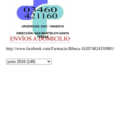
http://www.facebook.com/Farmacia-Ribeca-162074824359981/