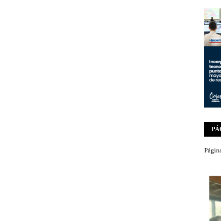
PÁ
Página