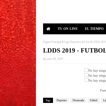
TV ON LINE
EL TIEMPO
Página Principal
Liga Deportiva del Sur
LDDS 201
LDDS 2019 - FUTBO
junio 09, 2019
Fue
Tags
Deportes
Destacada
Fútbol
Li