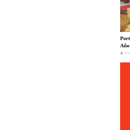
Port
Año 
www