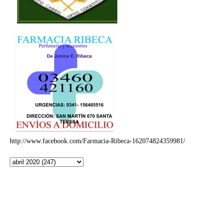
http://www.facebook.com/Farmacia-Ribeca-162074824359981/