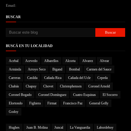
Email:
BUSCAR
BUSCÁ EN TU LOCALIDAD
Acebal
Acevedo
Albarellos
Alcorta
Alvarez
Alvear
Arminda
Arroyo Seco
Bigand
Bombal
Carmen del Sauce
Carreras
Casilda
Cañada Rica
Cañada del Ucle
Cepeda
Chabás
Chapuy
Chovet
Christophensen
Coronel Arnold
Coronel Bogado
Coronel Domínguez
Cuatro Esquinas
El Socorro
Elortondo
Fighiera
Firmat
Francisco Paz
General Gelly
Godoy
Hughes
Juan B. Molina
Juncal
La Vanguardia
Labordeboy