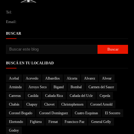
Tel:
Email:
BUSCAR
BUSCÁ EN TU LOCALIDAD
Acebal
Acevedo
Albarellos
Alcorta
Alvarez
Alvear
Arminda
Arroyo Seco
Bigand
Bombal
Carmen del Sauce
Carreras
Casilda
Cañada Rica
Cañada del Ucle
Cepeda
Chabás
Chapuy
Chovet
Christophensen
Coronel Arnold
Coronel Bogado
Coronel Domínguez
Cuatro Esquinas
El Socorro
Elortondo
Fighiera
Firmat
Francisco Paz
General Gelly
Godoy