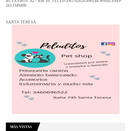
RUTA PROV. 82 / KM 39, TELÉFONO 02624-490144 WHATSAPP
2613349490
SANTA TERESA:
MÁS VISTAS