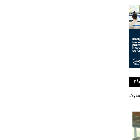
PÁ
Página