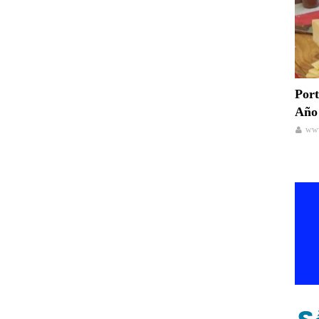
Port
Año 
www