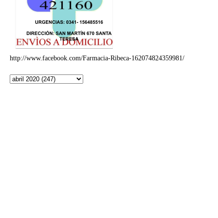
http://www.facebook.com/Farmacia-Ribeca-162074824359981/