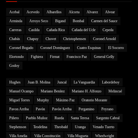
Acebal
Acevedo
Albarellos
Alcorta
Alvarez
Alvear
Arminda
Arroyo Seco
Bigand
Bombal
Carmen del Sauce
Carreras
Casilda
Cañada Rica
Cañada del Ucle
Cepeda
Chabás
Chapuy
Chovet
Christophensen
Coronel Arnold
Coronel Bogado
Coronel Domínguez
Cuatro Esquinas
El Socorro
Elortondo
Fighiera
Firmat
Francisco Paz
General Gelly
Godoy
Hughes
Juan B. Molina
Juncal
La Vanguardia
Labordeboy
Manuel Ocampo
Mariano Benítez
Mariano H. Alfonzo
Melincué
Miguel Torres
Murphy
Máximo Paz
Oratorio Morante
Pavon Arriba
Pavón
Pavón Arriba
Pergamino
Peyrano
Piñero
Pueblo Muñoz
Rueda
Santa Teresa
Sargento Cabral
Stephenson
Teodelina
Theobald
Uranga
Venado Tuerto
Villa Amelia
Villa Constitución
Villa Mugueta
Wheelwright