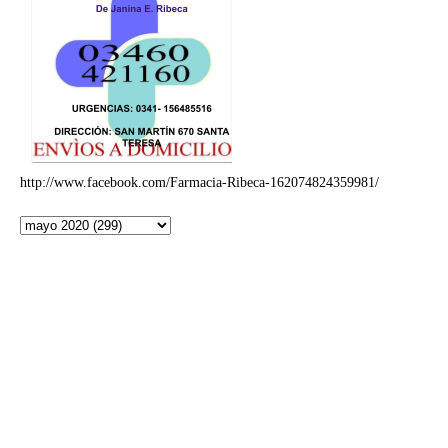
http://www.facebook.com/Farmacia-Ribeca-162074824359981/