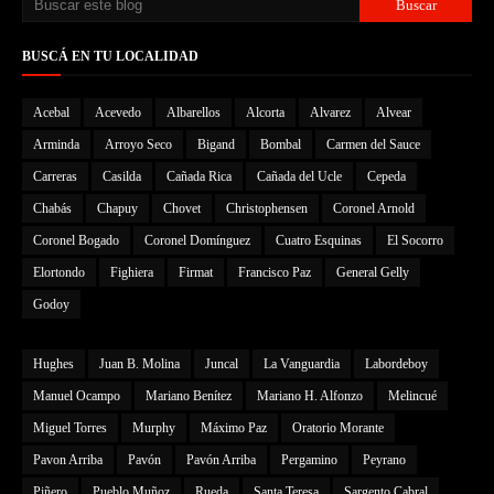
BUSCÁ EN TU LOCALIDAD
Acebal
Acevedo
Albarellos
Alcorta
Alvarez
Alvear
Arminda
Arroyo Seco
Bigand
Bombal
Carmen del Sauce
Carreras
Casilda
Cañada Rica
Cañada del Ucle
Cepeda
Chabás
Chapuy
Chovet
Christophensen
Coronel Arnold
Coronel Bogado
Coronel Domínguez
Cuatro Esquinas
El Socorro
Elortondo
Fighiera
Firmat
Francisco Paz
General Gelly
Godoy
Hughes
Juan B. Molina
Juncal
La Vanguardia
Labordeboy
Manuel Ocampo
Mariano Benítez
Mariano H. Alfonzo
Melincué
Miguel Torres
Murphy
Máximo Paz
Oratorio Morante
Pavon Arriba
Pavón
Pavón Arriba
Pergamino
Peyrano
Piñero
Pueblo Muñoz
Rueda
Santa Teresa
Sargento Cabral