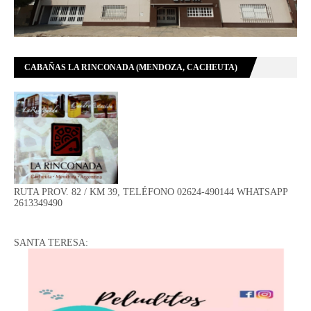
CABAÑAS LA RINCONADA (MENDOZA, CACHEUTA)
RUTA PROV. 82 / KM 39, TELÉFONO 02624-490144 WHATSAPP
2613349490
SANTA TERESA: