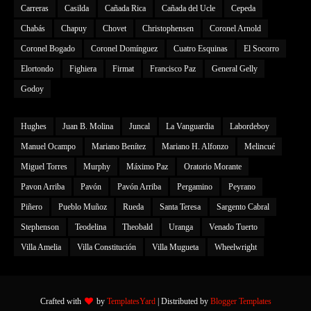
Carreras
Casilda
Cañada Rica
Cañada del Ucle
Cepeda
Chabás
Chapuy
Chovet
Christophensen
Coronel Arnold
Coronel Bogado
Coronel Domínguez
Cuatro Esquinas
El Socorro
Elortondo
Fighiera
Firmat
Francisco Paz
General Gelly
Godoy
Hughes
Juan B. Molina
Juncal
La Vanguardia
Labordeboy
Manuel Ocampo
Mariano Benítez
Mariano H. Alfonzo
Melincué
Miguel Torres
Murphy
Máximo Paz
Oratorio Morante
Pavon Arriba
Pavón
Pavón Arriba
Pergamino
Peyrano
Piñero
Pueblo Muñoz
Rueda
Santa Teresa
Sargento Cabral
Stephenson
Teodelina
Theobald
Uranga
Venado Tuerto
Villa Amelia
Villa Constitución
Villa Mugueta
Wheelwright
Crafted with
by
TemplatesYard
| Distributed by
Blogger Templates