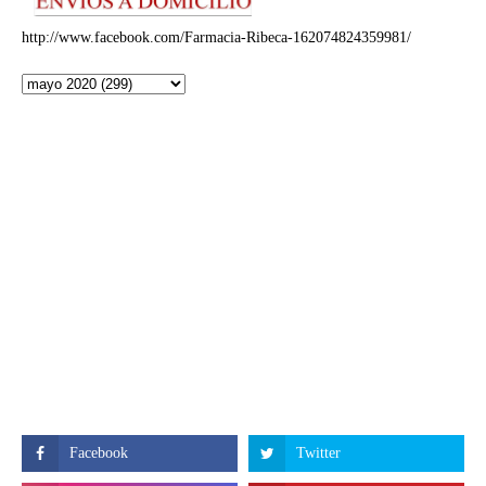
http://www.facebook.com/Farmacia-Ribeca-162074824359981/