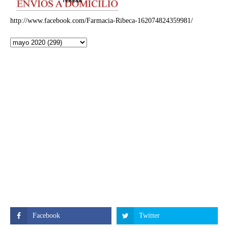
http://www.facebook.com/Farmacia-Ribeca-162074824359981/