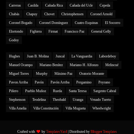
Carreras
Casilda
Cañada Rica
Cañada del Ucle
Cepeda
Chabás
Chapuy
Chovet
Christophensen
Coronel Arnold
Coronel Bogado
Coronel Domínguez
Cuatro Esquinas
El Socorro
Elortondo
Fighiera
Firmat
Francisco Paz
General Gelly
Godoy
Hughes
Juan B. Molina
Juncal
La Vanguardia
Labordeboy
Manuel Ocampo
Mariano Benítez
Mariano H. Alfonzo
Melincué
Miguel Torres
Murphy
Máximo Paz
Oratorio Morante
Pavon Arriba
Pavón
Pavón Arriba
Pergamino
Peyrano
Piñero
Pueblo Muñoz
Rueda
Santa Teresa
Sargento Cabral
Stephenson
Teodelina
Theobald
Uranga
Venado Tuerto
Villa Amelia
Villa Constitución
Villa Mugueta
Wheelwright
Crafted with
by
TemplatesYard
| Distributed by
Blogger Templates