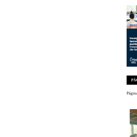
PÁ
Página