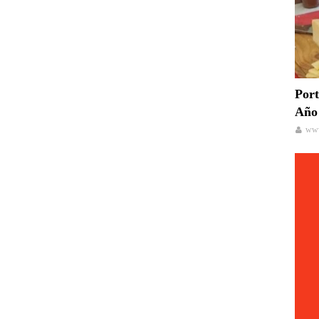
Port
Año 
www