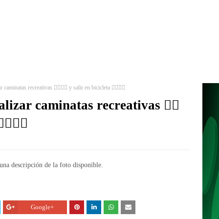
minatas recreativas 🚶‍♂️🚶‍♀️ y salir en bicicleta 🚴‍♂️🚴‍♀️
izar caminatas recreativas 🚶‍♂️
♂️🚴‍♀️
Google+