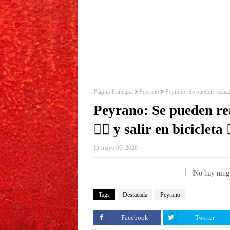
Página Principal
Peyrano
Peyrano: Se pueden realizar ca
Peyrano: Se pueden real
🚶‍♀️ y salir en bicicleta 🚴‍
mayo 06, 2020
Tags
Destacada
Peyrano
Facebook
Twitter