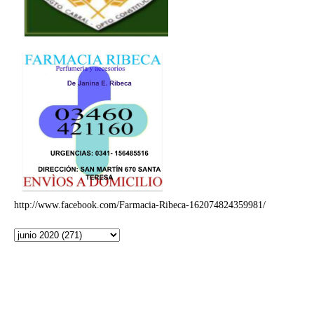
http://www.facebook.com/Farmacia-Ribeca-162074824359981/