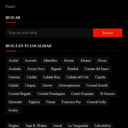
Email:
BUSCAR
BUSCÁ EN TU LOCALIDAD
Acebal
Acevedo
Albarellos
Alcorta
Alvarez
Alvear
Arminda
Arroyo Seco
Bigand
Bombal
Carmen del Sauce
Carreras
Casilda
Cañada Rica
Cañada del Ucle
Cepeda
Chabás
Chapuy
Chovet
Christophensen
Coronel Arnold
Coronel Bogado
Coronel Domínguez
Cuatro Esquinas
El Socorro
Elortondo
Fighiera
Firmat
Francisco Paz
General Gelly
Godoy
Hughes
Juan B. Molina
Juncal
La Vanguardia
Labordeboy