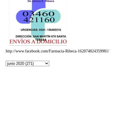
http://www.facebook.com/Farmacia-Ribeca-162074824359981/