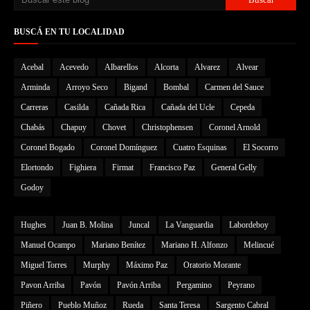
BUSCÁ EN TU LOCALIDAD
Acebal
Acevedo
Albarellos
Alcorta
Alvarez
Alvear
Arminda
Arroyo Seco
Bigand
Bombal
Carmen del Sauce
Carreras
Casilda
Cañada Rica
Cañada del Ucle
Cepeda
Chabás
Chapuy
Chovet
Christophensen
Coronel Arnold
Coronel Bogado
Coronel Domínguez
Cuatro Esquinas
El Socorro
Elortondo
Fighiera
Firmat
Francisco Paz
General Gelly
Godoy
Hughes
Juan B. Molina
Juncal
La Vanguardia
Labordeboy
Manuel Ocampo
Mariano Benítez
Mariano H. Alfonzo
Melincué
Miguel Torres
Murphy
Máximo Paz
Oratorio Morante
Pavon Arriba
Pavón
Pavón Arriba
Pergamino
Peyrano
Piñero
Pueblo Muñoz
Rueda
Santa Teresa
Sargento Cabral