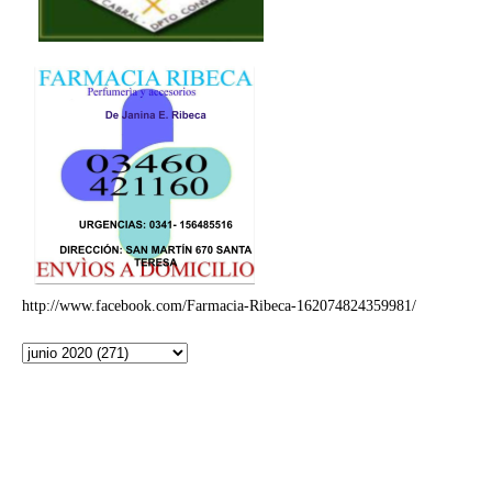
http://www.facebook.com/Farmacia-Ribeca-162074824359981/