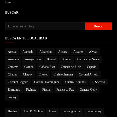
Email:
BUSCAR
BUSCÁ EN TU LOCALIDAD
Acebal
Acevedo
Albarellos
Alcorta
Alvarez
Alvear
Arminda
Arroyo Seco
Bigand
Bombal
Carmen del Sauce
Carreras
Casilda
Cañada Rica
Cañada del Ucle
Cepeda
Chabás
Chapuy
Chovet
Christophensen
Coronel Arnold
Coronel Bogado
Coronel Domínguez
Cuatro Esquinas
El Socorro
Elortondo
Fighiera
Firmat
Francisco Paz
General Gelly
Godoy
Hughes
Juan B. Molina
Juncal
La Vanguardia
Labordeboy