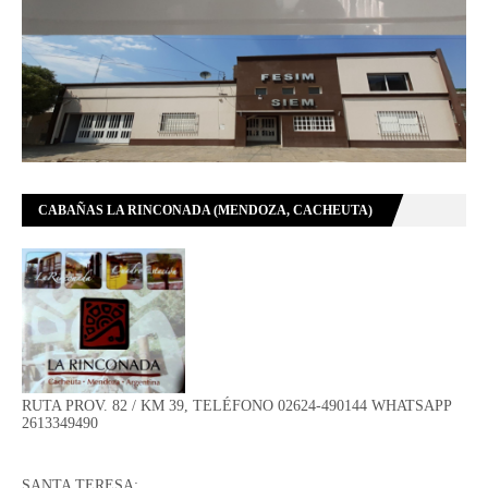
CABAÑAS LA RINCONADA (MENDOZA, CACHEUTA)
RUTA PROV. 82 / KM 39, TELÉFONO 02624-490144 WHATSAPP
2613349490
SANTA TERESA: