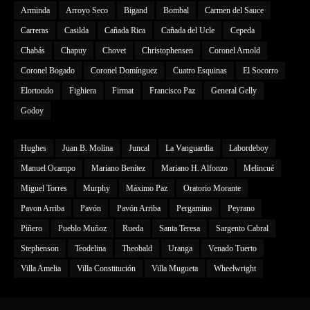
Arminda
Arroyo Seco
Bigand
Bombal
Carmen del Sauce
Carreras
Casilda
Cañada Rica
Cañada del Ucle
Cepeda
Chabás
Chapuy
Chovet
Christophensen
Coronel Arnold
Coronel Bogado
Coronel Domínguez
Cuatro Esquinas
El Socorro
Elortondo
Fighiera
Firmat
Francisco Paz
General Gelly
Godoy
Hughes
Juan B. Molina
Juncal
La Vanguardia
Labordeboy
Manuel Ocampo
Mariano Benítez
Mariano H. Alfonzo
Melincué
Miguel Torres
Murphy
Máximo Paz
Oratorio Morante
Pavon Arriba
Pavón
Pavón Arriba
Pergamino
Peyrano
Piñero
Pueblo Muñoz
Rueda
Santa Teresa
Sargento Cabral
Stephenson
Teodelina
Theobald
Uranga
Venado Tuerto
Villa Amelia
Villa Constitución
Villa Mugueta
Wheelwright