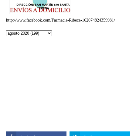
http://www.facebook.com/Farmacia-Ribeca-162074824359981/