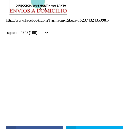
http://www.facebook.com/Farmacia-Ribeca-162074824359981/