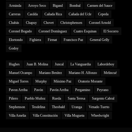
Arminda
Arroyo Seco
Bigand
Bombal
Carmen del Sauce
Carreras
Casilda
Cañada Rica
Cañada del Ucle
Cepeda
Chabás
Chapuy
Chovet
Christophensen
Coronel Arnold
Coronel Bogado
Coronel Domínguez
Cuatro Esquinas
El Socorro
Elortondo
Fighiera
Firmat
Francisco Paz
General Gelly
Godoy
Hughes
Juan B. Molina
Juncal
La Vanguardia
Labordeboy
Manuel Ocampo
Mariano Benítez
Mariano H. Alfonzo
Melincué
Miguel Torres
Murphy
Máximo Paz
Oratorio Morante
Pavon Arriba
Pavón
Pavón Arriba
Pergamino
Peyrano
Piñero
Pueblo Muñoz
Rueda
Santa Teresa
Sargento Cabral
Stephenson
Teodelina
Theobald
Uranga
Venado Tuerto
Villa Amelia
Villa Constitución
Villa Mugueta
Wheelwright