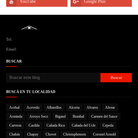
Tel:
Email:
BUSCAR
BUSCÁ EN TU LOCALIDAD
Acebal
Acevedo
Albarellos
Alcorta
Alvarez
Alvear
Arminda
Arroyo Seco
Bigand
Bombal
Carmen del Sauce
Carreras
Casilda
Cañada Rica
Cañada del Ucle
Cepeda
Chabás
Chapuy
Chovet
Christophensen
Coronel Arnold