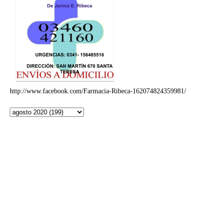
http://www.facebook.com/Farmacia-Ribeca-162074824359981/