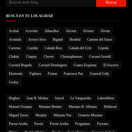
BUSCÁ EN TU LOCALIDAD
Acebal
Acevedo
Albarellos
Alcorta
Alvarez
Alvear
Arminda
Arroyo Seco
Bigand
Bombal
Carmen del Sauce
Carreras
Casilda
Cañada Rica
Cañada del Ucle
Cepeda
Chabás
Chapuy
Chovet
Christophensen
Coronel Arnold
Coronel Bogado
Coronel Domínguez
Cuatro Esquinas
El Socorro
Elortondo
Fighiera
Firmat
Francisco Paz
General Gelly
Godoy
Hughes
Juan B. Molina
Juncal
La Vanguardia
Labordeboy
Manuel Ocampo
Mariano Benítez
Mariano H. Alfonzo
Melincué
Miguel Torres
Murphy
Máximo Paz
Oratorio Morante
Pavon Arriba
Pavón
Pavón Arriba
Pergamino
Peyrano