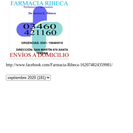
http://www.facebook.com/Farmacia-Ribeca-162074824359981/