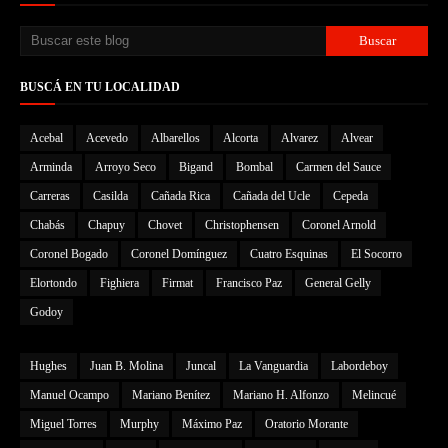
BUSCÁ EN TU LOCALIDAD
Acebal
Acevedo
Albarellos
Alcorta
Alvarez
Alvear
Arminda
Arroyo Seco
Bigand
Bombal
Carmen del Sauce
Carreras
Casilda
Cañada Rica
Cañada del Ucle
Cepeda
Chabás
Chapuy
Chovet
Christophensen
Coronel Arnold
Coronel Bogado
Coronel Domínguez
Cuatro Esquinas
El Socorro
Elortondo
Fighiera
Firmat
Francisco Paz
General Gelly
Godoy
Hughes
Juan B. Molina
Juncal
La Vanguardia
Labordeboy
Manuel Ocampo
Mariano Benítez
Mariano H. Alfonzo
Melincué
Miguel Torres
Murphy
Máximo Paz
Oratorio Morante