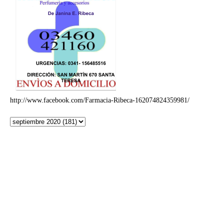
http://www.facebook.com/Farmacia-Ribeca-162074824359981/