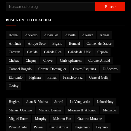
BUSCÁ EN TU LOCALIDAD
Acebal
Acevedo
Albarellos
Alcorta
Alvarez
Alvear
Arminda
Arroyo Seco
Bigand
Bombal
Carmen del Sauce
Carreras
Casilda
Cañada Rica
Cañada del Ucle
Cepeda
Chabás
Chapuy
Chovet
Christophensen
Coronel Arnold
Coronel Bogado
Coronel Domínguez
Cuatro Esquinas
El Socorro
Elortondo
Fighiera
Firmat
Francisco Paz
General Gelly
Godoy
Hughes
Juan B. Molina
Juncal
La Vanguardia
Labordeboy
Manuel Ocampo
Mariano Benítez
Mariano H. Alfonzo
Melincué
Miguel Torres
Murphy
Máximo Paz
Oratorio Morante
Pavon Arriba
Pavón
Pavón Arriba
Pergamino
Peyrano