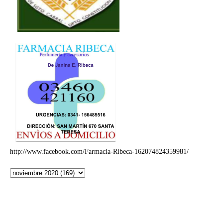
http://www.facebook.com/Farmacia-Ribeca-162074824359981/