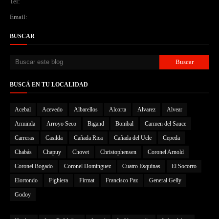
Tel:
Email:
BUSCAR
BUSCÁ EN TU LOCALIDAD
Acebal
Acevedo
Albarellos
Alcorta
Alvarez
Alvear
Arminda
Arroyo Seco
Bigand
Bombal
Carmen del Sauce
Carreras
Casilda
Cañada Rica
Cañada del Ucle
Cepeda
Chabás
Chapuy
Chovet
Christophensen
Coronel Arnold
Coronel Bogado
Coronel Domínguez
Cuatro Esquinas
El Socorro
Elortondo
Fighiera
Firmat
Francisco Paz
General Gelly
Godoy