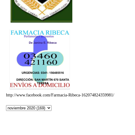
http://www.facebook.com/Farmacia-Ribeca-162074824359981/