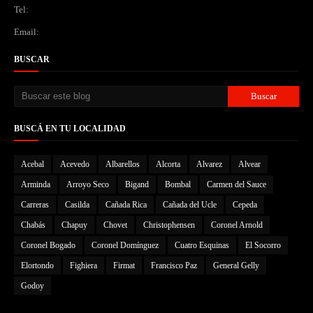
Tel:
Email:
BUSCAR
BUSCÁ EN TU LOCALIDAD
Acebal
Acevedo
Albarellos
Alcorta
Alvarez
Alvear
Arminda
Arroyo Seco
Bigand
Bombal
Carmen del Sauce
Carreras
Casilda
Cañada Rica
Cañada del Ucle
Cepeda
Chabás
Chapuy
Chovet
Christophensen
Coronel Arnold
Coronel Bogado
Coronel Domínguez
Cuatro Esquinas
El Socorro
Elortondo
Fighiera
Firmat
Francisco Paz
General Gelly
Godoy