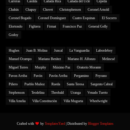
Carreras
Casilda
Cañada Rica
Cañada del Ucle
Cepeda
Chabás
Chapuy
Chovet
Christophensen
Coronel Arnold
Coronel Bogado
Coronel Domínguez
Cuatro Esquinas
El Socorro
Elortondo
Fighiera
Firmat
Francisco Paz
General Gelly
Godoy
Hughes
Juan B. Molina
Juncal
La Vanguardia
Labordeboy
Manuel Ocampo
Mariano Benítez
Mariano H. Alfonzo
Melincué
Miguel Torres
Murphy
Máximo Paz
Oratorio Morante
Pavon Arriba
Pavón
Pavón Arriba
Pergamino
Peyrano
Piñero
Pueblo Muñoz
Rueda
Santa Teresa
Sargento Cabral
Stephenson
Teodelina
Theobald
Uranga
Venado Tuerto
Villa Amelia
Villa Constitución
Villa Mugueta
Wheelwright
Crafted with
by
TemplatesYard
| Distributed by
Blogger Templates