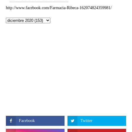
http://www.facebook.com/Farmacia-Ribeca-162074824359981/