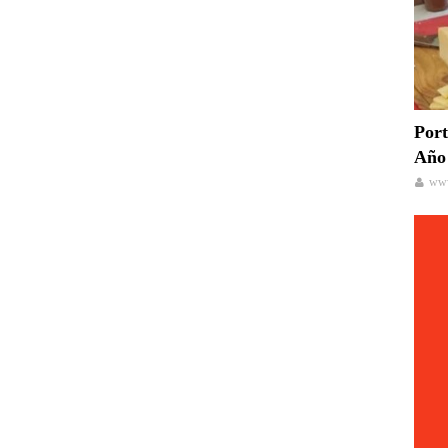
Port
Año 
www