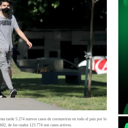
sta tarde 5.274 nuevos casos de coronavirus en todo el país por lo
.602, de los cuales 123.774 son casos activos.