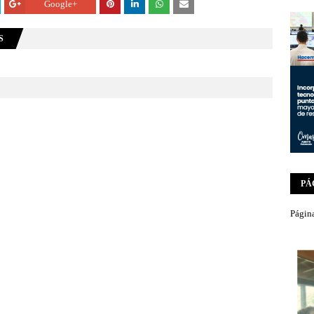
Google+
S
PÁ
Página