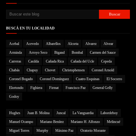
BUSCÁ EN TU LOCALIDAD
Acebal
Acevedo
Albarellos
Alcorta
Alvarez
Alvear
Arminda
Arroyo Seco
Bigand
Bombal
Carmen del Sauce
Carreras
Casilda
Cañada Rica
Cañada del Ucle
Cepeda
Chabás
Chapuy
Chovet
Christophensen
Coronel Arnold
Coronel Bogado
Coronel Domínguez
Cuatro Esquinas
El Socorro
Elortondo
Fighiera
Firmat
Francisco Paz
General Gelly
Godoy
Hughes
Juan B. Molina
Juncal
La Vanguardia
Labordeboy
Manuel Ocampo
Mariano Benítez
Mariano H. Alfonzo
Melincué
Miguel Torres
Murphy
Máximo Paz
Oratorio Morante