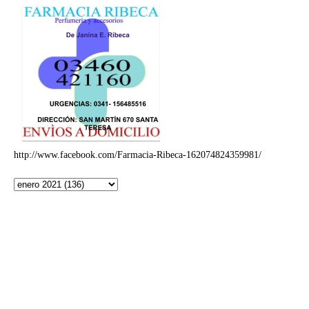
http://www.facebook.com/Farmacia-Ribeca-162074824359981/