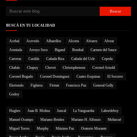
BUSCÁ EN TU LOCALIDAD
Acebal
Acevedo
Albarellos
Alcorta
Alvarez
Alvear
Arminda
Arroyo Seco
Bigand
Bombal
Carmen del Sauce
Carreras
Casilda
Cañada Rica
Cañada del Ucle
Cepeda
Chabás
Chapuy
Chovet
Christophensen
Coronel Arnold
Coronel Bogado
Coronel Domínguez
Cuatro Esquinas
El Socorro
Elortondo
Fighiera
Firmat
Francisco Paz
General Gelly
Godoy
Hughes
Juan B. Molina
Juncal
La Vanguardia
Labordeboy
Manuel Ocampo
Mariano Benítez
Mariano H. Alfonzo
Melincué
Miguel Torres
Murphy
Máximo Paz
Oratorio Morante