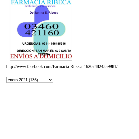
http://www.facebook.com/Farmacia-Ribeca-162074824359981/