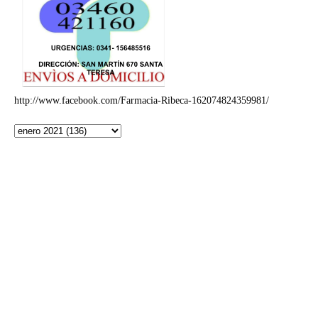
http://www.facebook.com/Farmacia-Ribeca-162074824359981/