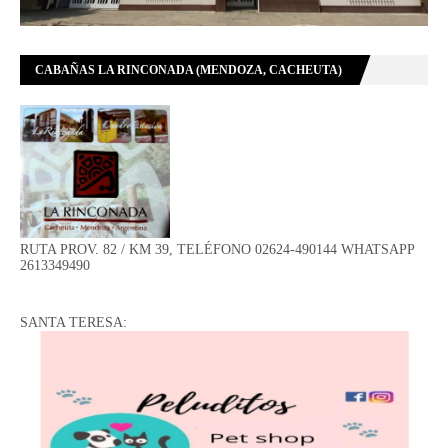
CABAÑAS LA RINCONADA (MENDOZA, CACHEUTA)
RUTA PROV. 82 / KM 39, TELÉFONO 02624-490144 WHATSAPP
2613349490
SANTA TERESA: