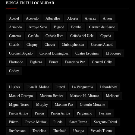
BUSCÁ EN TU LOCALIDAD
Acebal
Acevedo
Albarellos
Alcorta
Alvarez
Alvear
Arminda
Arroyo Seco
Bigand
Bombal
Carmen del Sauce
Carreras
Casilda
Cañada Rica
Cañada del Ucle
Cepeda
Chabás
Chapuy
Chovet
Christophensen
Coronel Arnold
Coronel Bogado
Coronel Domínguez
Cuatro Esquinas
El Socorro
Elortondo
Fighiera
Firmat
Francisco Paz
General Gelly
Godoy
Hughes
Juan B. Molina
Juncal
La Vanguardia
Labordeboy
Manuel Ocampo
Mariano Benítez
Mariano H. Alfonzo
Melincué
Miguel Torres
Murphy
Máximo Paz
Oratorio Morante
Pavon Arriba
Pavón
Pavón Arriba
Pergamino
Peyrano
Piñero
Pueblo Muñoz
Rueda
Santa Teresa
Sargento Cabral
Stephenson
Teodelina
Theobald
Uranga
Venado Tuerto