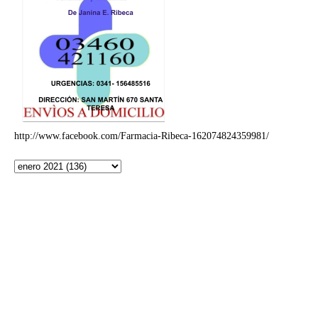
http://www.facebook.com/Farmacia-Ribeca-162074824359981/