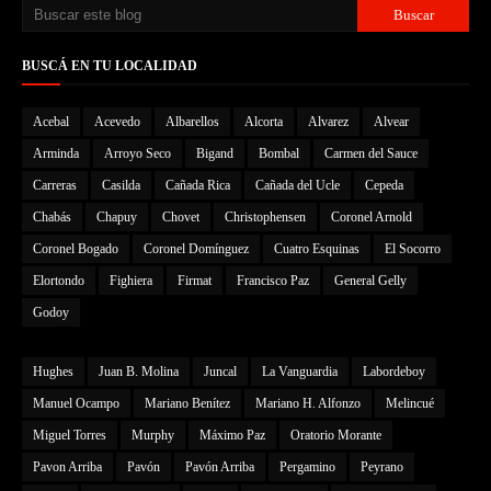
BUSCÁ EN TU LOCALIDAD
Acebal
Acevedo
Albarellos
Alcorta
Alvarez
Alvear
Arminda
Arroyo Seco
Bigand
Bombal
Carmen del Sauce
Carreras
Casilda
Cañada Rica
Cañada del Ucle
Cepeda
Chabás
Chapuy
Chovet
Christophensen
Coronel Arnold
Coronel Bogado
Coronel Domínguez
Cuatro Esquinas
El Socorro
Elortondo
Fighiera
Firmat
Francisco Paz
General Gelly
Godoy
Hughes
Juan B. Molina
Juncal
La Vanguardia
Labordeboy
Manuel Ocampo
Mariano Benítez
Mariano H. Alfonzo
Melincué
Miguel Torres
Murphy
Máximo Paz
Oratorio Morante
Pavon Arriba
Pavón
Pavón Arriba
Pergamino
Peyrano