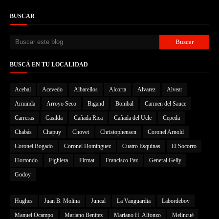
BUSCAR
BUSCÁ EN TU LOCALIDAD
Acebal
Acevedo
Albarellos
Alcorta
Alvarez
Alvear
Arminda
Arroyo Seco
Bigand
Bombal
Carmen del Sauce
Carreras
Casilda
Cañada Rica
Cañada del Ucle
Cepeda
Chabás
Chapuy
Chovet
Christophensen
Coronel Arnold
Coronel Bogado
Coronel Domínguez
Cuatro Esquinas
El Socorro
Elortondo
Fighiera
Firmat
Francisco Paz
General Gelly
Godoy
Hughes
Juan B. Molina
Juncal
La Vanguardia
Labordeboy
Manuel Ocampo
Mariano Benítez
Mariano H. Alfonzo
Melincué