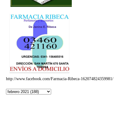
http://www.facebook.com/Farmacia-Ribeca-162074824359981/