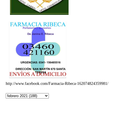
http://www.facebook.com/Farmacia-Ribeca-162074824359981/