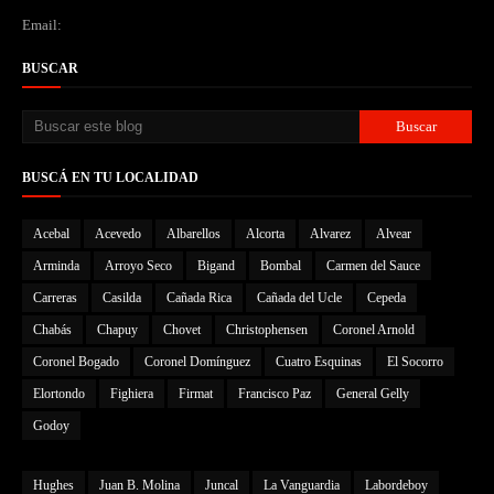
Email:
BUSCAR
BUSCÁ EN TU LOCALIDAD
Acebal
Acevedo
Albarellos
Alcorta
Alvarez
Alvear
Arminda
Arroyo Seco
Bigand
Bombal
Carmen del Sauce
Carreras
Casilda
Cañada Rica
Cañada del Ucle
Cepeda
Chabás
Chapuy
Chovet
Christophensen
Coronel Arnold
Coronel Bogado
Coronel Domínguez
Cuatro Esquinas
El Socorro
Elortondo
Fighiera
Firmat
Francisco Paz
General Gelly
Godoy
Hughes
Juan B. Molina
Juncal
La Vanguardia
Labordeboy