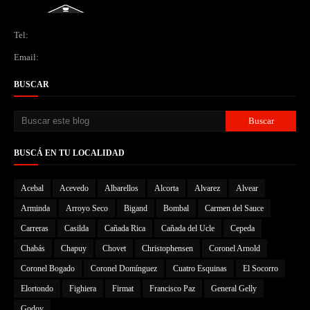
Tel:
Email:
BUSCAR
BUSCÁ EN TU LOCALIDAD
Acebal
Acevedo
Albarellos
Alcorta
Alvarez
Alvear
Arminda
Arroyo Seco
Bigand
Bombal
Carmen del Sauce
Carreras
Casilda
Cañada Rica
Cañada del Ucle
Cepeda
Chabás
Chapuy
Chovet
Christophensen
Coronel Arnold
Coronel Bogado
Coronel Domínguez
Cuatro Esquinas
El Socorro
Elortondo
Fighiera
Firmat
Francisco Paz
General Gelly
Godoy