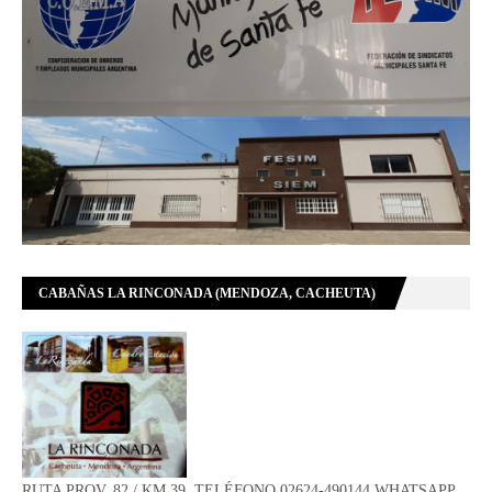
CABAÑAS LA RINCONADA (MENDOZA, CACHEUTA)
RUTA PROV. 82 / KM 39, TELÉFONO 02624-490144 WHATSAPP