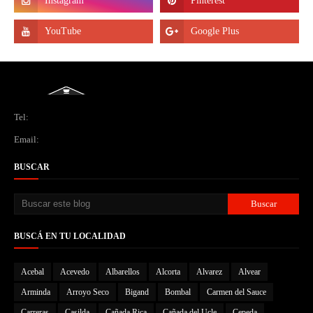
Tel:
Email:
BUSCAR
BUSCÁ EN TU LOCALIDAD
Acebal
Acevedo
Albarellos
Alcorta
Alvarez
Alvear
Arminda
Arroyo Seco
Bigand
Bombal
Carmen del Sauce
Carreras
Casilda
Cañada Rica
Cañada del Ucle
Cepeda