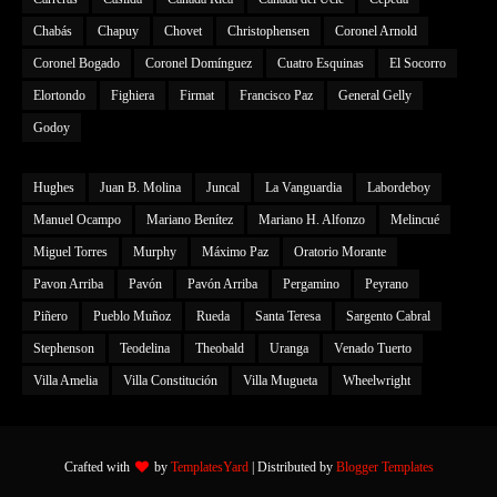
Chabás
Chapuy
Chovet
Christophensen
Coronel Arnold
Coronel Bogado
Coronel Domínguez
Cuatro Esquinas
El Socorro
Elortondo
Fighiera
Firmat
Francisco Paz
General Gelly
Godoy
Hughes
Juan B. Molina
Juncal
La Vanguardia
Labordeboy
Manuel Ocampo
Mariano Benítez
Mariano H. Alfonzo
Melincué
Miguel Torres
Murphy
Máximo Paz
Oratorio Morante
Pavon Arriba
Pavón
Pavón Arriba
Pergamino
Peyrano
Piñero
Pueblo Muñoz
Rueda
Santa Teresa
Sargento Cabral
Stephenson
Teodelina
Theobald
Uranga
Venado Tuerto
Villa Amelia
Villa Constitución
Villa Mugueta
Wheelwright
Crafted with
by
TemplatesYard
| Distributed by
Blogger Templates