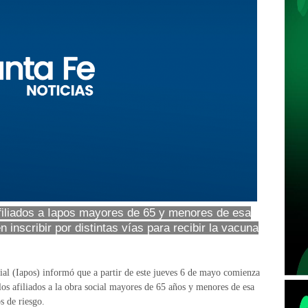
filiados a Iapos mayores de 65 y menores de esa
inscribir por distintas vías para recibir la vacuna
ial (Iapos) informó que a partir de este jueves 6 de mayo comienza
 los afiliados a la obra social mayores de 65 años y menores de esa
 de riesgo.