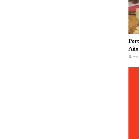
Port
Año 
www