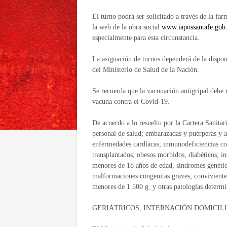
El turno podrá ser solicitado a través de la far
la web de la obra social
www.iapossantafe.gob.
especialmente para esta circunstancia.
La asignación de turnos dependerá de la dispon
del Ministerio de Salud de la Nación.
Se recuerda que la vacunación antigripal debe r
vacuna contra el Covid-19.
De acuerdo a lo resuelto por la Cartera Sanitar
personal de salud; embarazadas y puérperas y a
enfermedades cardíacas; inmunodeficiencias co
transplantados; obesos morbidos, diabéticos; i
menores de 18 años de edad, sindromes genéti
malformaciones congenitas graves; convivient
menores de 1.500 g. y otras patologías determin
GERIÁTRICOS, INTERNACIÓN DOMICIL