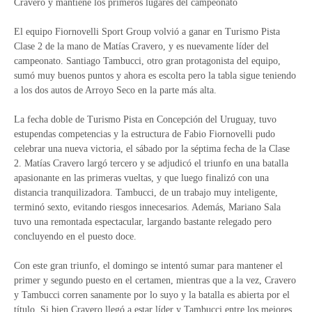
Cravero y mantiene los primeros lugares del campeonato
El equipo Fiornovelli Sport Group volvió a ganar en Turismo Pista
Clase 2 de la mano de Matías Cravero, y es nuevamente líder del
campeonato. Santiago Tambucci, otro gran protagonista del equipo,
sumó muy buenos puntos y ahora es escolta pero la tabla sigue teniendo
a los dos autos de Arroyo Seco en la parte más alta.
La fecha doble de Turismo Pista en Concepción del Uruguay, tuvo
estupendas competencias y la estructura de Fabio Fiornovelli pudo
celebrar una nueva victoria, el sábado por la séptima fecha de la Clase
2. Matías Cravero largó tercero y se adjudicó el triunfo en una batalla
apasionante en las primeras vueltas, y que luego finalizó con una
distancia tranquilizadora. Tambucci, de un trabajo muy inteligente,
terminó sexto, evitando riesgos innecesarios. Además, Mariano Sala
tuvo una remontada espectacular, largando bastante relegado pero
concluyendo en el puesto doce.
Con este gran triunfo, el domingo se intentó sumar para mantener el
primer y segundo puesto en el certamen, mientras que a la vez, Cravero
y Tambucci corren sanamente por lo suyo y la batalla es abierta por el
título. Si bien Cravero llegó a estar líder y Tambucci entre los mejores