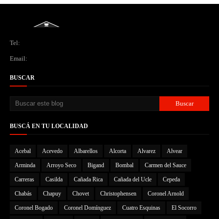
Tel:
Email:
BUSCAR
BUSCÁ EN TU LOCALIDAD
Acebal
Acevedo
Albarellos
Alcorta
Alvarez
Alvear
Arminda
Arroyo Seco
Bigand
Bombal
Carmen del Sauce
Carreras
Casilda
Cañada Rica
Cañada del Ucle
Cepeda
Chabás
Chapuy
Chovet
Christophensen
Coronel Arnold
Coronel Bogado
Coronel Domínguez
Cuatro Esquinas
El Socorro