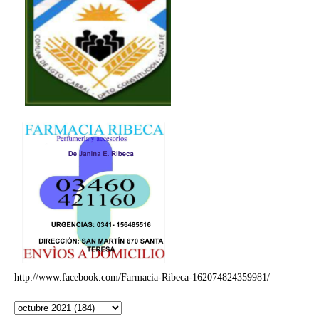
http://www.facebook.com/Farmacia-Ribeca-162074824359981/