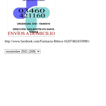
http://www.facebook.com/Farmacia-Ribeca-162074824359981/