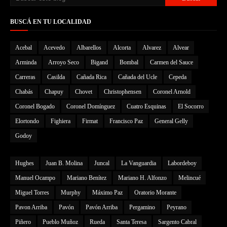
BUSCÁ EN TU LOCALIDAD
Acebal
Acevedo
Albarellos
Alcorta
Alvarez
Alvear
Arminda
Arroyo Seco
Bigand
Bombal
Carmen del Sauce
Carreras
Casilda
Cañada Rica
Cañada del Ucle
Cepeda
Chabás
Chapuy
Chovet
Christophensen
Coronel Arnold
Coronel Bogado
Coronel Domínguez
Cuatro Esquinas
El Socorro
Elortondo
Fighiera
Firmat
Francisco Paz
General Gelly
Godoy
Hughes
Juan B. Molina
Juncal
La Vanguardia
Labordeboy
Manuel Ocampo
Mariano Benítez
Mariano H. Alfonzo
Melincué
Miguel Torres
Murphy
Máximo Paz
Oratorio Morante
Pavon Arriba
Pavón
Pavón Arriba
Pergamino
Peyrano
Piñero
Pueblo Muñoz
Rueda
Santa Teresa
Sargento Cabral