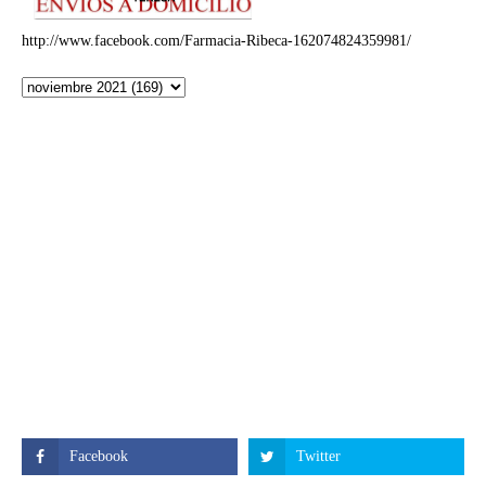
http://www.facebook.com/Farmacia-Ribeca-162074824359981/