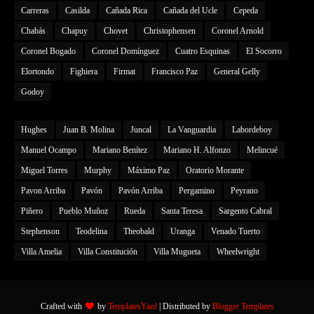
Carreras
Casilda
Cañada Rica
Cañada del Ucle
Cepeda
Chabás
Chapuy
Chovet
Christophensen
Coronel Arnold
Coronel Bogado
Coronel Domínguez
Cuatro Esquinas
El Socorro
Elortondo
Fighiera
Firmat
Francisco Paz
General Gelly
Godoy
Hughes
Juan B. Molina
Juncal
La Vanguardia
Labordeboy
Manuel Ocampo
Mariano Benítez
Mariano H. Alfonzo
Melincué
Miguel Torres
Murphy
Máximo Paz
Oratorio Morante
Pavon Arriba
Pavón
Pavón Arriba
Pergamino
Peyrano
Piñero
Pueblo Muñoz
Rueda
Santa Teresa
Sargento Cabral
Stephenson
Teodelina
Theobald
Uranga
Venado Tuerto
Villa Amelia
Villa Constitución
Villa Mugueta
Wheelwright
Crafted with
by
TemplatesYard
| Distributed by
Blogger Templates