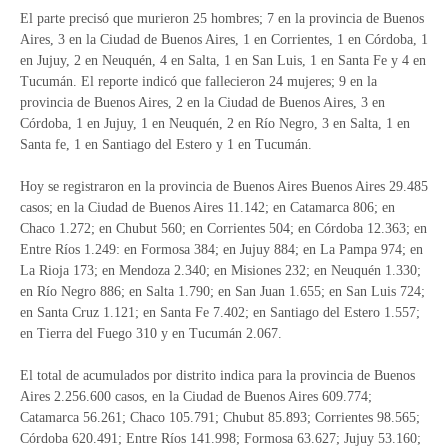
El parte precisó que murieron 25 hombres; 7 en la provincia de Buenos
Aires, 3 en la Ciudad de Buenos Aires, 1 en Corrientes, 1 en Córdoba, 1
en Jujuy, 2 en Neuquén, 4 en Salta, 1 en San Luis, 1 en Santa Fe y 4 en
Tucumán. El reporte indicó que fallecieron 24 mujeres; 9 en la
provincia de Buenos Aires, 2 en la Ciudad de Buenos Aires, 3 en
Córdoba, 1 en Jujuy, 1 en Neuquén, 2 en Río Negro, 3 en Salta, 1 en
Santa fe, 1 en Santiago del Estero y 1 en Tucumán.
Hoy se registraron en la provincia de Buenos Aires Buenos Aires 29.485
casos; en la Ciudad de Buenos Aires 11.142; en Catamarca 806; en
Chaco 1.272; en Chubut 560; en Corrientes 504; en Córdoba 12.363; en
Entre Ríos 1.249: en Formosa 384; en Jujuy 884; en La Pampa 974; en
La Rioja 173; en Mendoza 2.340; en Misiones 232; en Neuquén 1.330;
en Río Negro 886; en Salta 1.790; en San Juan 1.655; en San Luis 724;
en Santa Cruz 1.121; en Santa Fe 7.402; en Santiago del Estero 1.557;
en Tierra del Fuego 310 y en Tucumán 2.067.
El total de acumulados por distrito indica para la provincia de Buenos
Aires 2.256.600 casos, en la Ciudad de Buenos Aires 609.774;
Catamarca 56.261; Chaco 105.791; Chubut 85.893; Corrientes 98.565;
Córdoba 620.491; Entre Ríos 141.998; Formosa 63.627; Jujuy 53.160;