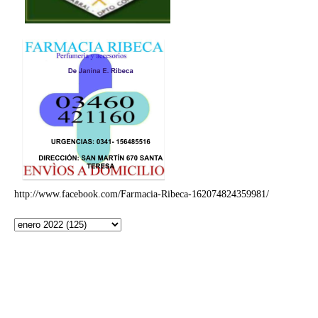
http://www.facebook.com/Farmacia-Ribeca-162074824359981/