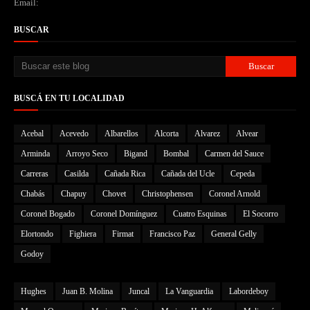
Email:
BUSCAR
BUSCÁ EN TU LOCALIDAD
Acebal
Acevedo
Albarellos
Alcorta
Alvarez
Alvear
Arminda
Arroyo Seco
Bigand
Bombal
Carmen del Sauce
Carreras
Casilda
Cañada Rica
Cañada del Ucle
Cepeda
Chabás
Chapuy
Chovet
Christophensen
Coronel Arnold
Coronel Bogado
Coronel Domínguez
Cuatro Esquinas
El Socorro
Elortondo
Fighiera
Firmat
Francisco Paz
General Gelly
Godoy
Hughes
Juan B. Molina
Juncal
La Vanguardia
Labordeboy