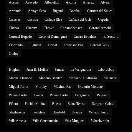
Acebal
Acevedo
Albarellos
Alcorta
Alvarez
Alvear
Arminda
Arroyo Seco
Bigand
Bombal
Carmen del Sauce
Carreras
Casilda
Cañada Rica
Cañada del Ucle
Cepeda
Chabás
Chapuy
Chovet
Christophensen
Coronel Arnold
Coronel Bogado
Coronel Domínguez
Cuatro Esquinas
El Socorro
Elortondo
Fighiera
Firmat
Francisco Paz
General Gelly
Godoy
Hughes
Juan B. Molina
Juncal
La Vanguardia
Labordeboy
Manuel Ocampo
Mariano Benítez
Mariano H. Alfonzo
Melincué
Miguel Torres
Murphy
Máximo Paz
Oratorio Morante
Pavon Arriba
Pavón
Pavón Arriba
Pergamino
Peyrano
Piñero
Pueblo Muñoz
Rueda
Santa Teresa
Sargento Cabral
Stephenson
Teodelina
Theobald
Uranga
Venado Tuerto
Villa Amelia
Villa Constitución
Villa Mugueta
Wheelwright