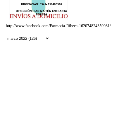
http://www.facebook.com/Farmacia-Ribeca-162074824359981/