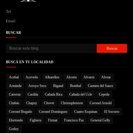
Tel:
Email:
BUSCAR
BUSCÁ EN TU LOCALIDAD
Acebal
Acevedo
Albarellos
Alcorta
Alvarez
Alvear
Arminda
Arroyo Seco
Bigand
Bombal
Carmen del Sauce
Carreras
Casilda
Cañada Rica
Cañada del Ucle
Cepeda
Chabás
Chapuy
Chovet
Christophensen
Coronel Arnold
Coronel Bogado
Coronel Domínguez
Cuatro Esquinas
El Socorro
Elortondo
Fighiera
Firmat
Francisco Paz
General Gelly
Godoy