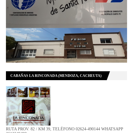
CABAÑAS LA RINCONADA (MENDOZA, CACHEUTA)
RUTA PROV. 82 / KM 39, TELÉFONO 02624-490144 WHATSAPP