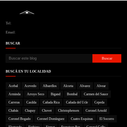
Tel:
Email:
BUSCAR
BUSCÁ EN TU LOCALIDAD
Acebal
Acevedo
Albarellos
Alcorta
Alvarez
Alvear
Arminda
Arroyo Seco
Bigand
Bombal
Carmen del Sauce
Carreras
Casilda
Cañada Rica
Cañada del Ucle
Cepeda
Chabás
Chapuy
Chovet
Christophensen
Coronel Arnold
Coronel Bogado
Coronel Domínguez
Cuatro Esquinas
El Socorro