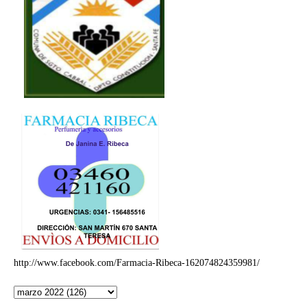
http://www.facebook.com/Farmacia-Ribeca-162074824359981/