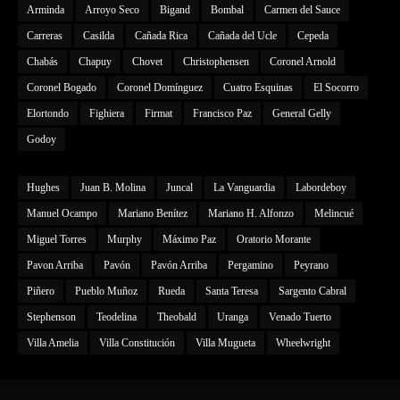
Arminda
Arroyo Seco
Bigand
Bombal
Carmen del Sauce
Carreras
Casilda
Cañada Rica
Cañada del Ucle
Cepeda
Chabás
Chapuy
Chovet
Christophensen
Coronel Arnold
Coronel Bogado
Coronel Domínguez
Cuatro Esquinas
El Socorro
Elortondo
Fighiera
Firmat
Francisco Paz
General Gelly
Godoy
Hughes
Juan B. Molina
Juncal
La Vanguardia
Labordeboy
Manuel Ocampo
Mariano Benítez
Mariano H. Alfonzo
Melincué
Miguel Torres
Murphy
Máximo Paz
Oratorio Morante
Pavon Arriba
Pavón
Pavón Arriba
Pergamino
Peyrano
Piñero
Pueblo Muñoz
Rueda
Santa Teresa
Sargento Cabral
Stephenson
Teodelina
Theobald
Uranga
Venado Tuerto
Villa Amelia
Villa Constitución
Villa Mugueta
Wheelwright